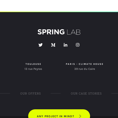
TOULOUSE
PARIS - CLIMATE HOUSE
13 rue Peyras
39 rue du Caire
OUR OFFERS
OUR CASE STORIES
ANY PROJECT IN MIND?