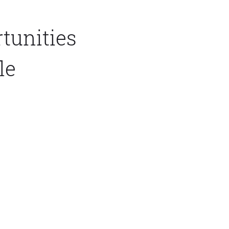
rtunities
le