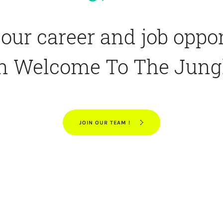
our career and job oppo
n Welcome To The Jung
JOIN OUR TEAM !