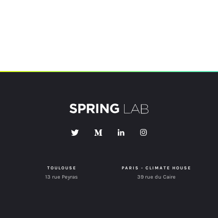
TOULOUSE
PARIS - CLIMATE HOUSE
13 rue Peyras
39 rue du Caire