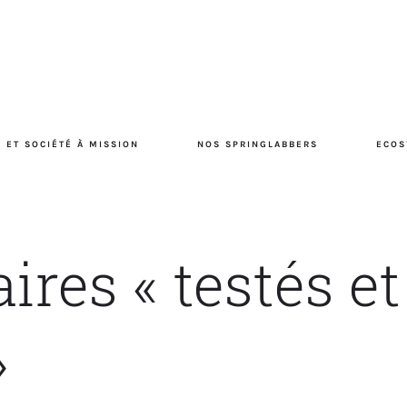
 ET SOCIÉTÉ À MISSION
NOS SPRINGLABBERS
ECOS
ires « testés et
»