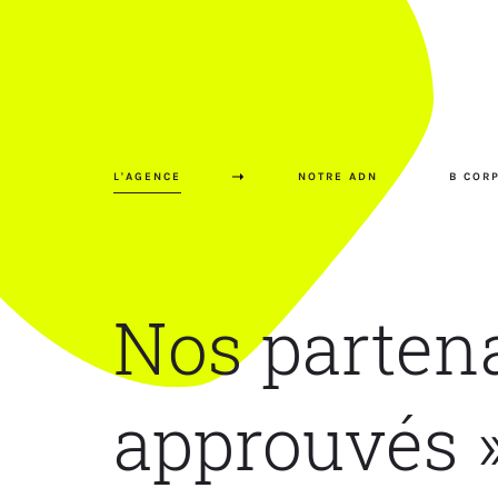
L'AGENCE
NOTRE ADN
B CORP
Nos partena
approuvés 