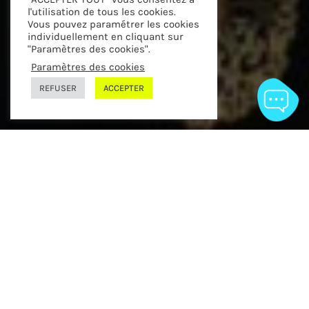
l'utilisation de tous les cookies.
Vous pouvez paramétrer les cookies
individuellement en cliquant sur
"Paramètres des cookies".
Paramètres des cookies
Scroll to next
REFUSER
ACCEPTER
BIOCODEX is a French family-owned and
unlisted pharmaceutical company, a world
leader in the probiotic market. It now boasts
1,200 employees across the world.